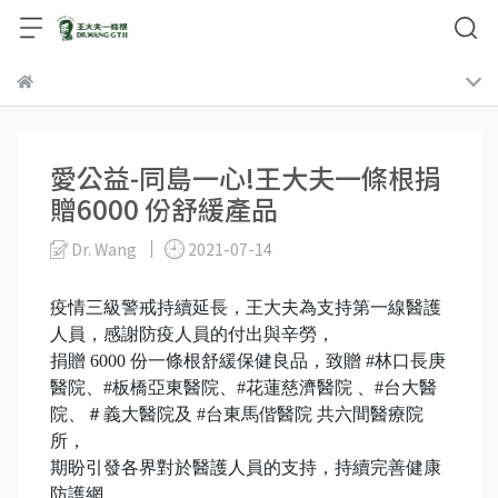
愛公益-同島一心!王大夫一條根捐
贈6000 份舒緩產品
Dr. Wang
2021-07-14
疫情三級警戒持續延長，王大夫為支持第一線醫護
人員，感謝防疫人員的付出與辛勞，
捐贈 6000 份一條根舒緩保健良品，致贈 #林口長庚
醫院、#板橋亞東醫院、#花蓮慈濟醫院 、#台大醫
院、＃義大醫院及 #台東馬偕醫院 共六間醫療院
所，
期盼引發各界對於醫護人員的支持，持續完善健康
防護網。