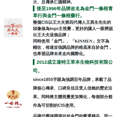
大、且傳承仁德精神。
▍
後至1996年品牌改名為金門一條根青
草行與金門一條根藥行。
整個CIS以王大夫第四代傳人王異生先生的
頭像做為logo主視覺，更好的讓人一眼辨認
出王大夫這個品牌；
同時使用「金門」、「KINMEN」文字為
輔佐，佈達並強調品牌的根底來自於金門，
也希望品牌未來走向國際化
。
▍
2012成立達特王草本生物科技有限公
司。
since1855字眼為強調百年品牌，承載了品
牌核心傳承、口碑良佳且受人信賴的歷史沿
革。同時將主體視覺更加簡化，每個部分都
作為可切割的CIS使用。
品牌仍舊強調源自於金門的嚴選精品，而一