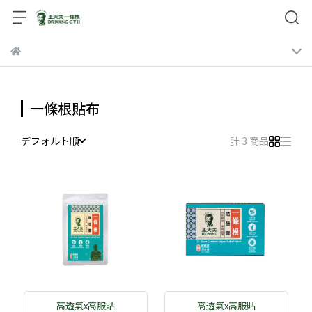
一條根貼布
デフォルト順
計 3 商品
高透氣x高服貼
高透氣x高服貼