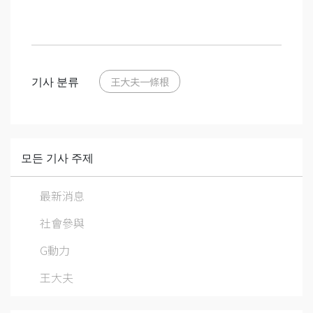
기사 분류
王大夫一條根
모든 기사 주제
最新消息
社會參與
G動力
王大夫