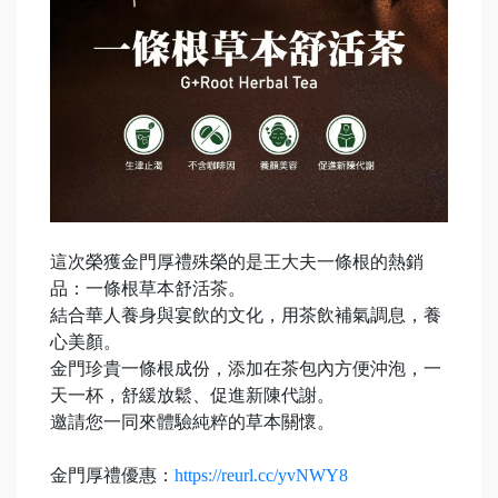
這次榮獲金門厚禮殊榮的是王大夫一條根的熱銷
品：一條根草本舒活茶。
結合華人養身與宴飲的文化，用茶飲補氣調息，養
心美顏。
金門珍貴一條根成份，添加在茶包內方便沖泡，一
天一杯，舒緩放鬆、促進新陳代謝。
邀請您一同來體驗純粹的草本關懷。
金門厚禮優惠：
https://reurl.cc/yvNWY8