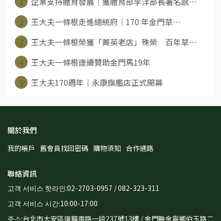
1
企業支持體育發展｜獲體育部李洋部長署名感⋯
2
王大夫一條根走進總統府｜170 年金門草⋯
3
王大夫一條根榮獲「菁英老店」殊榮 百年草⋯
4
王大夫一條根連續贊助金門馬19年
5
王大夫170週年｜永康旗艦店正式開幕
關於我們
我的帳戶
舊會員找回密碼
購物須知
合作通路
聯絡資訊
고객 서비스 핫라인:02-2703-0957 / 082-323-311
고객 서비스 시간:10:00-17:00
주소:台北市大安區復興南路一段237號13樓 / 金門縣金寧鄉伯玉路二