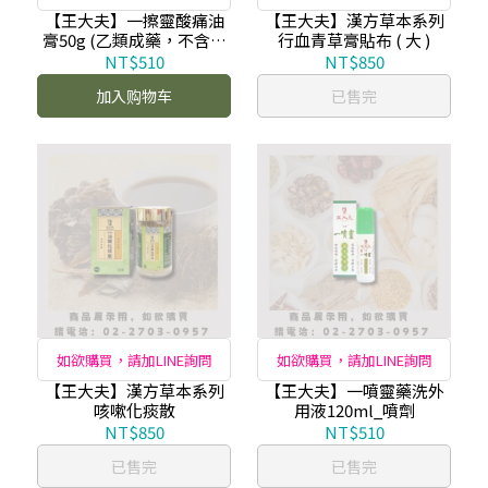
【王大夫】一擦靈酸痛油
【王大夫】漢方草本系列
膏50g (乙類成藥，不含一
行血青草膏貼布 ( 大 )
條根)
NT$510
NT$850
加入购物车
已售完
如欲購買，請加LINE詢問
如欲購買，請加LINE詢問
【王大夫】漢方草本系列
【王大夫】一噴靈藥洗外
咳嗽化痰散
用液120ml_噴劑
NT$850
NT$510
已售完
已售完