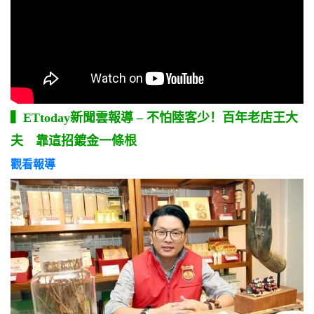
▍
ETtoday
新聞雲報導
–
不怕陸客少！百年老店王大
夫 靠這招鍍金一條根
觀看報導