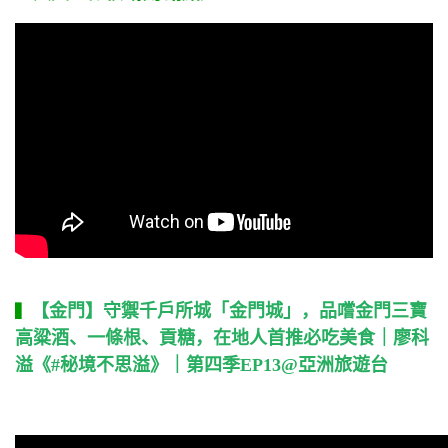
【金門】守禦千戶所城「金門城」，品嚐金門三寶
▍
高粱酒、一條根、貢糖，在地人首推必吃美食｜廖科
溢《
#秘境不思溢
》｜第四季EP13@亞洲旅遊台