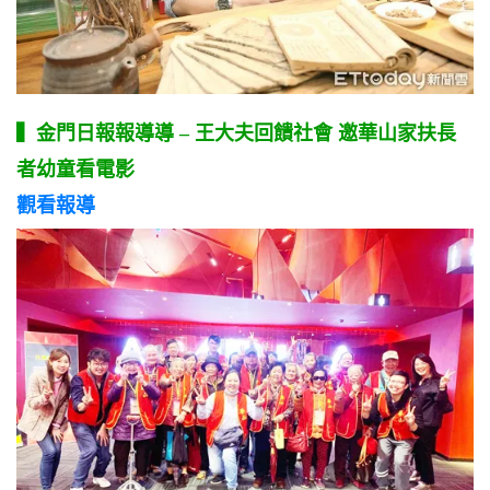
▍金門
日報報導導
–
王大夫回饋社會 邀華山家扶長
者幼童看電影
觀看報導