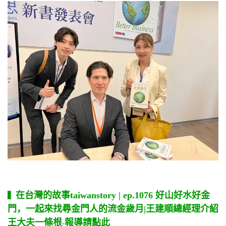
在台灣的故事taiwanstory | ep.1076 好山好水好金
▍
門，一起來找尋金門人的流金歲月|王建順總經理介紹
王大夫一條根
報導請點此
-