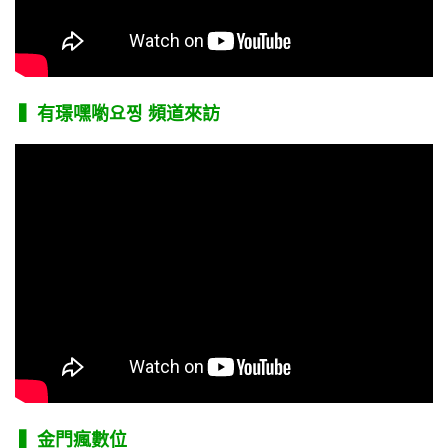
▍有璟嘿喲요찡 頻道來訪
▍金門瘋數位