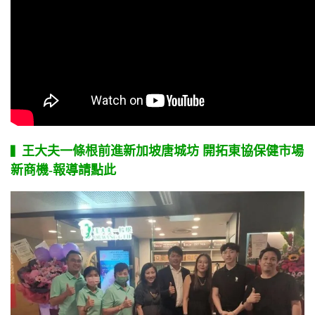
王大夫一條根前進新加坡唐城坊 開拓東協保健市場
▍
新商機
-報導請點此