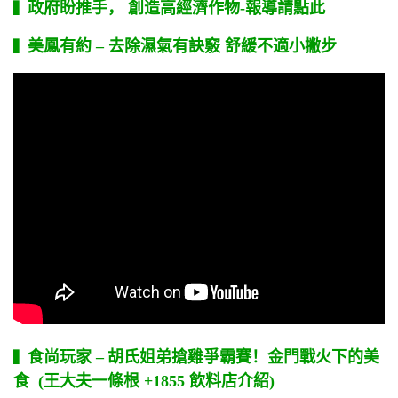
政府盼推手， 創造高經濟作物-報導請點此
▍
美鳳有約 – 去除濕氣有訣竅 舒緩不適小撇步
▍
食尚玩家 –
胡氏姐弟搶雞爭霸賽！金門戰火下的美
▍
食 (
王大夫一條根 +1855 飲料店介紹)