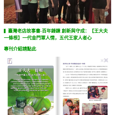
臺灣老店故事書-百年錘鍊 創新與守成：【王大夫
▍
一條根】一代金門軍人情，五代王家人者心
專刊介紹請點此