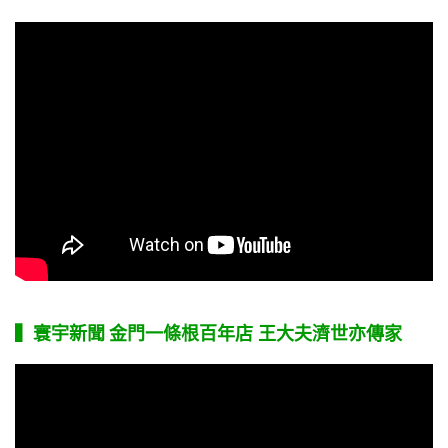
▍寰宇新聞
金門一條根百年店 王大夫濟世亦傳家