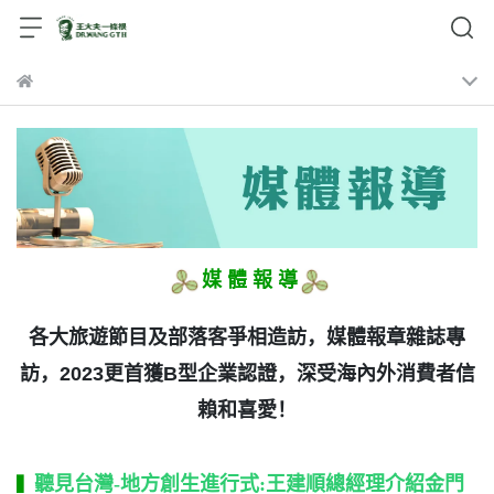
媒 體 報 導
​
​各大旅遊節目及部落客爭相造訪，媒體報章雜誌專
訪，2023更首獲B型企業認證，深受海內外消費者信
賴和喜愛！
聽見台灣-地方創生進行式:王建順總經理介紹金門
▍