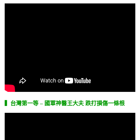
▍台灣第一等 – 國軍神醫王大夫 跌打損傷一條根