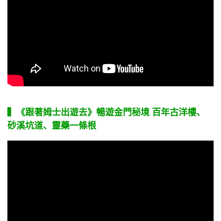
▍《跟著姆士出遊去》暢遊金門秘境 百年古洋樓、
砂溪坑道、靈藥一條根