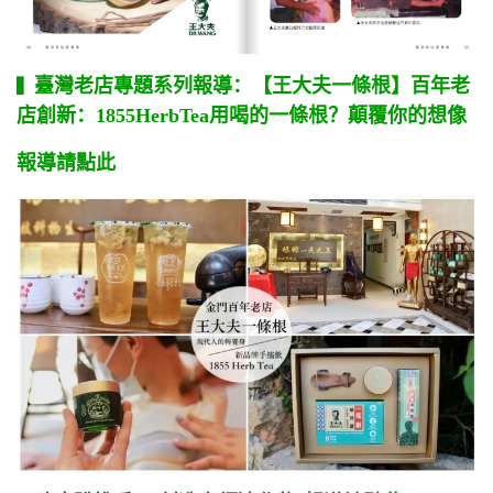
臺灣老店專題系列報導：【王大夫一條根】百年老
▍
店創新：1855HerbTea用喝的一條根？顛覆你的想像
報導請點此