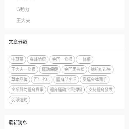
G動力
王大夫
文章分類
中草藥
高峰論壇
金門一條根
一條根
王大夫一條根
運動保健
金門馬拉松
總統府市集
草本品牌
百年老店
體育部李洋
奧運金牌國手
企業贊助體育賽事
體育運動企業捐贈
支持體育發展
羽球運動
最新消息