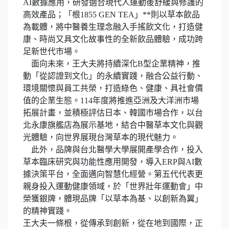
AI數據應用，研發適合現代人運動後舒緩與修護的
高效產品；「根1855 GEN TEA」**則以草本飲品
為載體，將中醫養生理念融入手搖飲文化，打造健
康、時尚又具文化故事性的全新飲品體驗，成功跨
足新世代市場。
面向未來，王大夫將持續深化B型企業精神，推
動「從認證到文化」的永續實踐，融合公益行動、
環境關懷與員工共榮，打造綠色、健康、具社會價
值的企業生態。114年度將推進亞洲及大洋洲市場
拓展計畫，並積極評估日本、韓國市場合作，以台
北永康旗艦店為展示基地，結合中醫草本文化與觀
光體驗，向世界展現台灣草本的現代魅力。
此外，品牌與台北醫學大學展開產學合作，投入
草本臨床研究與功能性應用開發，導入ERP與AI數
據決策平台，全面邁向智慧化經營。第五代代表更
親身投入運動健康領域，於「世界壯年運動會」中
榮獲銀牌，體現品牌「以草本為基、以創新為翼」
的精神實踐。
王大夫一條根，從傳承到創新，從在地到國際，正