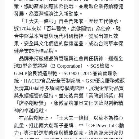
策，協助產業因應國際挑戰，並期勉企業持續穩健
發展，為臺灣經濟注入新動能。
「王大夫一條根」自金門起家，歷經五代傳承，
近170年來以「百年醫德，康健關懷」為使命，融
合中醫草本智慧與現代科研精神，發展出兼具效
果、安全與文化價值的健康產品，成為台灣草本保
健產業的指標品牌。
品牌秉持嚴謹品質管理與社會責任精神，通過全
球B型企業認證（B Corporation）、SGS檢驗、
G.M.P優良製造規範、ISO 9001:2015品質管理系
統、HACCP食品安全管制系統、GSP優良服務規範
及清真Halal等多項國際權威認證，展現企業對品質
與永續經營的堅持。並先後榮獲「業態創新獎」與
「店格創新獎」，象徵品牌兼具文化底蘊與創新精
神的卓越成就。
在品牌創新上，「王大夫一條根」以草本為核心
能量，推出兩大創新子品牌：**「G+ Powerful G動
力」專注於運動修復與機能保養，結合臨床研究與