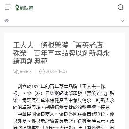
王大夫一條根榮獲「菁英老店」
殊榮 百年草本品牌以創新與永
續再創典範
jessica
2025-11-05
創立於1855年的百年草本品牌「王大夫一條
根」，今（28）日榮獲經濟部頒發「菁英老店」殊
榮，肯定其在草本保健產業中兼具傳承、創新與永
續的卓越表現。副總統蕭美琴於頒獎典禮上接見
「中華民國優良商人、優良外國駐臺商務單位、優
良外商、優良老店暨菁英老店」得獎者時表示，政
府將持續推動「AI新十大建設」及「雙軸轉型」政