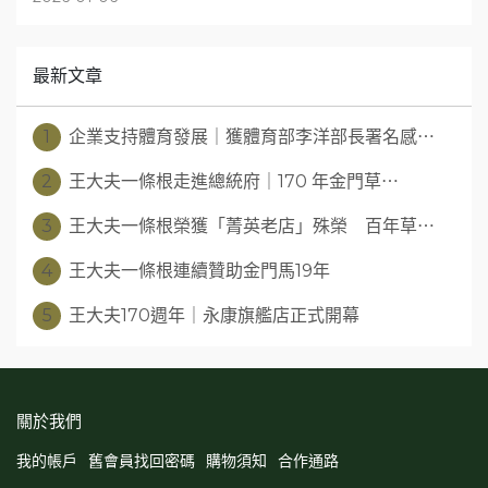
最新文章
1
企業支持體育發展｜獲體育部李洋部長署名感⋯
2
王大夫一條根走進總統府｜170 年金門草⋯
3
王大夫一條根榮獲「菁英老店」殊榮 百年草⋯
4
王大夫一條根連續贊助金門馬19年
5
王大夫170週年｜永康旗艦店正式開幕
關於我們
我的帳戶
舊會員找回密碼
購物須知
合作通路