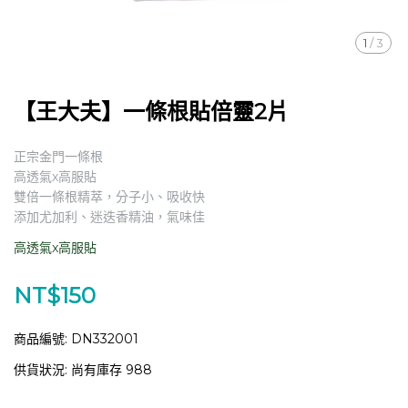
1
/
3
【王大夫】一條根貼倍靈2片
正宗金門一條根
高透氣x高服貼
雙倍一條根精萃，分子小、吸收快
添加尤加利、迷迭香精油，氣味佳
高透氣x高服貼
NT$150
商品編號:
DN332001
供貨狀況:
尚有庫存 988