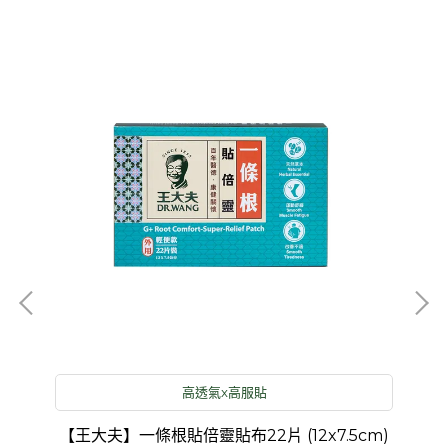
高透氣x高服貼
菊
【王大夫】一條根貼倍靈貼布22片 (12x7.5cm)